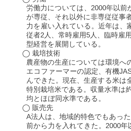
労働力については、2000年以前
が専従、それ以外に非専従従事者
力を雇い入れている。近年は、家
従者2人、常時雇用5人、臨時雇
型経営を展開している。
◯ 栽培技術
農産物の生産については環境へ
エコファーマーの認定、有機JA
んできた。現在、生産する米は全
特別栽培米である。収量水準は約50
均とほぼ同水準である。
◯ 販売先
A法人は、地域的特色でもあっ
前から力を入れてきた。2000