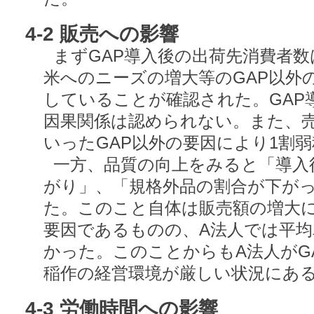
4-2 販売への影響
まずGAP導入後の出荷先消費者
米へのニーズの増大等のGAP以外
していることが確認された。GAP
因果関係は認められない。また、
いったGAP以外の要因により1割
一方、品質の向上をみると「導入
がり」、「規格外品の割合が下が
た。このこと自体は販売額の増大
要因であるものの、A法人では平
かった。このことからもA法人がG
稲作の経営環境が厳しい状況にあ
4-3 労働時間への影響