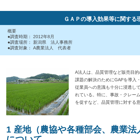
ＧＡＰの導入効果等に関する
概要
●調査時期： 2012年8月
●調査場所： 新潟県 法人事務所
●調査対象： A農業法人 代表者
A法人は、品質管理など販売目的
課題の解決のためにGAPを導入
従業員への意識も十分に浸透し
れている。特に、事故・クレー
を促すなど、品質管理に対する
1 産地（農協や各種部会、農業
について