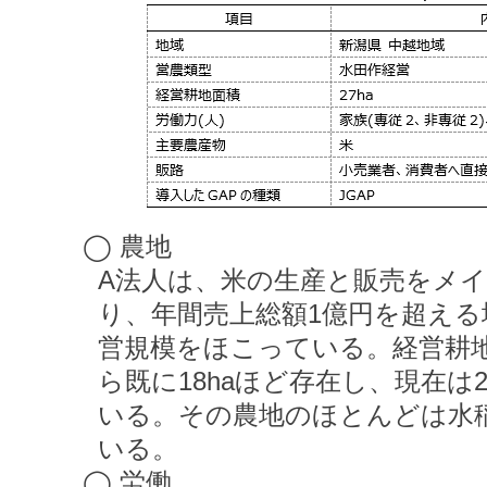
◯ 農地
A法人は、米の生産と販売をメ
り、年間売上総額1億円を超え
営規模をほこっている。経営耕地
ら既に18haほど存在し、現在は
いる。その農地のほとんどは水
いる。
◯ 労働