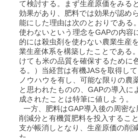
て検討する。まず生産原価をみると
効果があり、肥料では効果が認め
能にした理由は次のとおりである
使わないという理念をGAPの内容
的には殺虫剤を使わない農業生産
業生産体系を構築したことである
けても米の品質を確保するために
る。）当経営は有機JASを取得し
ノウハウを有し、可能な限りの農
と思われたものの、GAPの導入に
成されたことは特筆に値しよう。
一方、肥料はGAP導入後の周密
削減分と有機質肥料を投入するこ
支が帳消しとなり、生産原価の削
た。