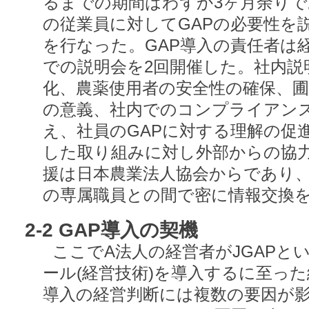
るまでの期間はわずか3ヶ月余り
の従業員に対してGAPの必要性を
を行なった。GAP導入の責任者は
での説明会を2回開催した。社内説
化、農薬使用者の安全性の確保、
の意義、社内でのコンプライアン
え、社員のGAPに対する理解の促
した取り組みに対し外部からの協
援は日本農業法人協会からであり、
の専属職員との間で密に情報交換
2-2 GAP導入の契機
ここでA法人の経営者がJGAPと
ール(経営技術)を導入するに至った
導入の経営判断には複数の要因が